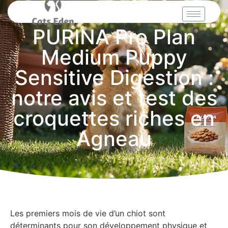
PURINA Pro Plan
Medium Puppy
Sensitive Digestion :
notre avis et test des
croquettes riches en
Agneau
Les premiers mois de vie d’un chiot sont
déterminants pour son développement physique et