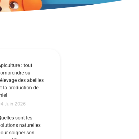
piculture : tout
comprendre sur
’élevage des abeilles
t la production de
miel
04 Juin 2026
uelles sont les
olutions naturelles
pour soigner son