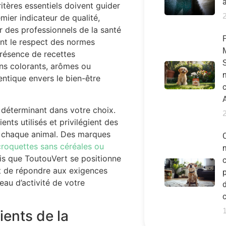
ritères essentiels doivent guider
mier indicateur de qualité,
r des professionnels de la santé
ent le respect des normes
présence de recettes
S
ns colorants, arômes ou
n
ntique envers le bien-être
déterminant dans votre choix.
ents utilisés et privilégient des
e chaque animal. Des marques
croquettes sans céréales ou
ndis que ToutouVert se positionne
et de répondre aux exigences
p
iveau d’activité de votre
lients de la