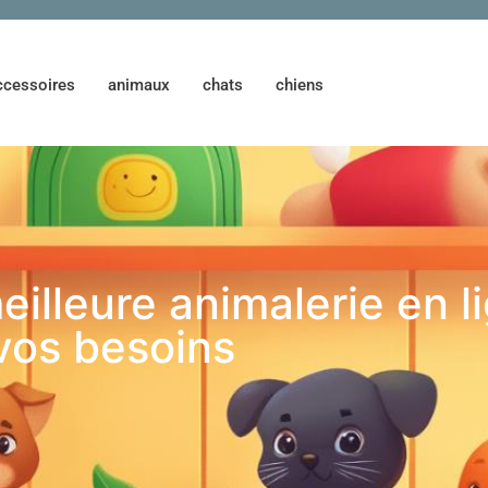
ccessoires
animaux
chats
chiens
illeure animalerie en l
vos besoins