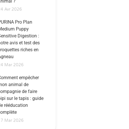
animal ?
24 Avr 2026
PURINA Pro Plan
Medium Puppy
ensitive Digestion :
otre avis et test des
croquettes riches en
Agneau
24 Mar 2026
Comment empêcher
mon animal de
compagnie de faire
ipi sur le tapis : guide
de rééducation
complète
17 Mar 2026