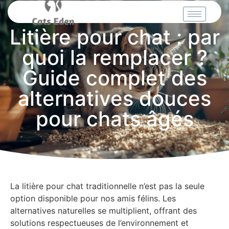
Litière pour chat : par
quoi la remplacer ?
Guide complet des
alternatives douces
pour chats âgés
La litière pour chat traditionnelle n’est pas la seule
option disponible pour nos amis félins. Les
alternatives naturelles se multiplient, offrant des
solutions respectueuses de l’environnement et