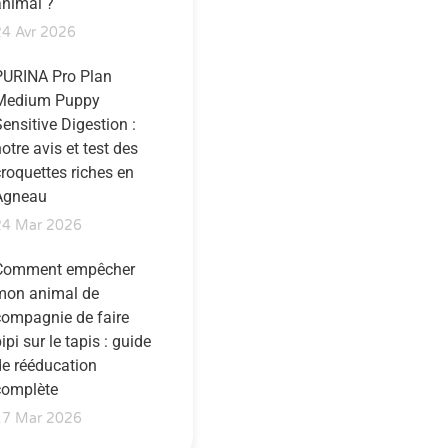
animal ?
24 Avr 2026
PURINA Pro Plan
Medium Puppy
ensitive Digestion :
otre avis et test des
croquettes riches en
Agneau
24 Mar 2026
Comment empêcher
mon animal de
compagnie de faire
ipi sur le tapis : guide
de rééducation
complète
17 Mar 2026