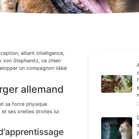
tion, alliant intelligence,
x von Stephanitz, ce chien
A
développer un compagnon idéal
l
erger allemand
e
et sa force physique
t ses oreilles droites lui
Q
s
 d’apprentissage