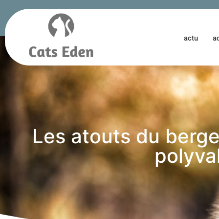
actu
a
Les atouts du berger
polyva