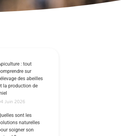
piculture : tout
comprendre sur
’élevage des abeilles
t la production de
miel
04 Juin 2026
uelles sont les
olutions naturelles
pour soigner son